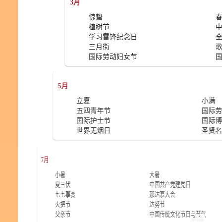
3月
惊蛰
植树节
学习雷锋纪念日
三月街
国际劳动妇女节
5月
立夏
五四青年节
国际护士节
世界无烟日
7月
小暑
大
夏三伏
中
七七事变
那
火把节
达
父亲节
中