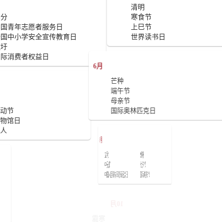
清明
春分
寒食节
中国青年志愿者服务日
上巳节
全国中小学安全宣传教育日
世界读书日
歌圩
国际消费者权益日
6月
芒种
端午节
小满
母亲节
国际劳动节
国际奥林匹克日
国际博物馆日
圣贤名人
8月
立秋
中元节
暑
中国人民解放军建军纪念日
国共产党建党日
达慕大会
10月
努节
国传统文化节日与节气
寒露