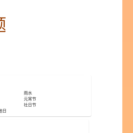
题
雨水
元宵节
社日节
地日