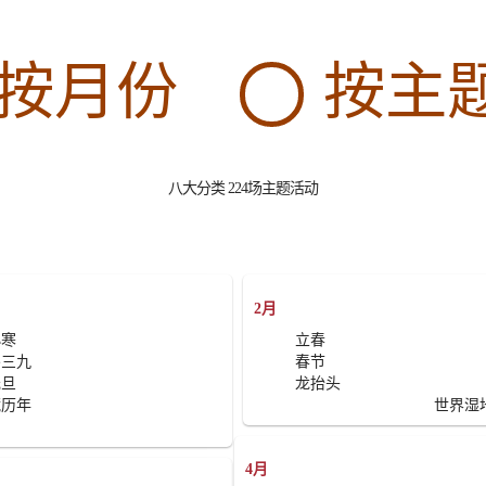
按月份
按主
八大分类
224场主题活动
2月
小寒
立春
冬三九
春节
元旦
龙抬头
藏历年
世界湿
4月