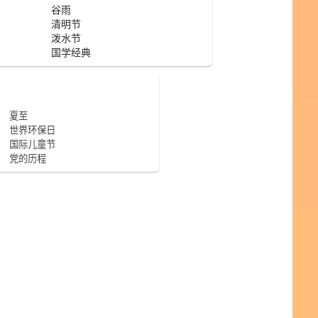
谷雨
清明节
泼水节
国学经典
夏至
世界环保日
国际儿童节
党的历程
处暑
七夕节
国际电影节
霜降